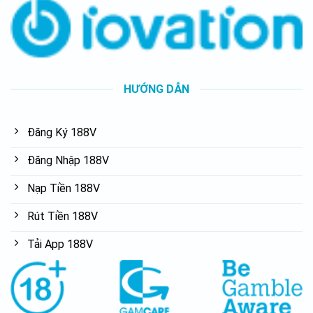
HƯỚNG DẪN
Đăng Ký 188V
Đăng Nhập 188V
Nạp Tiền 188V
Rút Tiền 188V
Tải App 188V