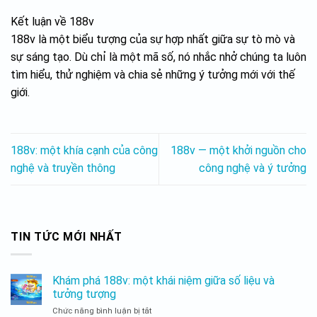
Kết luận về 188v
188v là một biểu tượng của sự hợp nhất giữa sự tò mò và
sự sáng tạo. Dù chỉ là một mã số, nó nhắc nhở chúng ta luôn
tìm hiểu, thử nghiệm và chia sẻ những ý tưởng mới với thế
giới.
188v: một khía cạnh của công
188v — một khởi nguồn cho
nghệ và truyền thông
công nghệ và ý tưởng
TIN TỨC MỚI NHẤT
Khám phá 188v: một khái niệm giữa số liệu và
tưởng tượng
Chức năng bình luận bị tắt
Khám