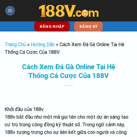
Skip
to
content
ĐĂNG NHẬP
ĐĂNG KÝ
Trang Chủ
»
Hướng Dẫn
»
Cách Xem Đá Gà Online Tại Hệ
Thống Cá Cược Của 188V
Cách Xem Đá Gà Online Tại Hệ
Thống Cá Cược Của 188V
Khởi đầu của 188v
188v bắt đầu như một mã gọi tên cho một dự án sáng tạo
cư trú trong cộng đồng kỹ thuật số. Trong ngữ cảnh này,
188v tượng trưng cho sự liên kết giữa con người và công