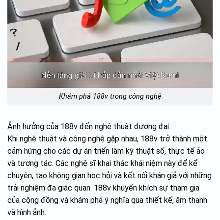
Khám phá 188v trong công nghệ
Ảnh hưởng của 188v đến nghệ thuật đương đại
Khi nghệ thuật và công nghệ gặp nhau, 188v trở thành một
cảm hứng cho các dự án triển lãm kỹ thuật số, thực tế ảo
và tương tác. Các nghệ sĩ khai thác khái niệm này để kể
chuyện, tạo không gian học hỏi và kết nối khán giả với những
trải nghiệm đa giác quan. 188v khuyến khích sự tham gia
của cộng đồng và khám phá ý nghĩa qua thiết kế, âm thanh
và hình ảnh.