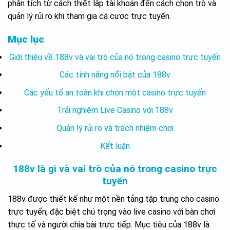
phân tích từ cách thiết lập tài khoản đến cách chọn trò và
quản lý rủi ro khi tham gia cá cược trực tuyến.
Mục lục
Giới thiệu về 188v và vai trò của nó trong casino trực tuyến
Các tính năng nổi bật của 188v
Các yếu tố an toàn khi chọn một casino trực tuyến
Trải nghiệm Live Casino với 188v
Quản lý rủi ro và trách nhiệm chơi
Kết luận
188v là gì và vai trò của nó trong casino trực
tuyến
188v được thiết kế như một nền tảng tập trung cho casino
trực tuyến, đặc biệt chú trọng vào live casino với bàn chơi
thực tế và người chia bài trực tiếp. Mục tiêu của 188v là