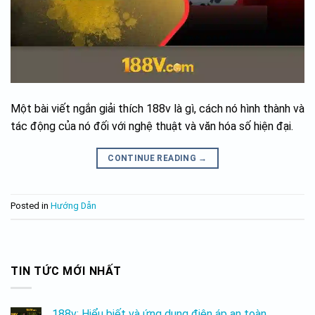
Một bài viết ngắn giải thích 188v là gì, cách nó hình thành và
tác động của nó đối với nghệ thuật và văn hóa số hiện đại.
CONTINUE READING
→
Posted in
Hướng Dẫn
TIN TỨC MỚI NHẤT
188v: Hiểu biết và ứng dụng điện áp an toàn