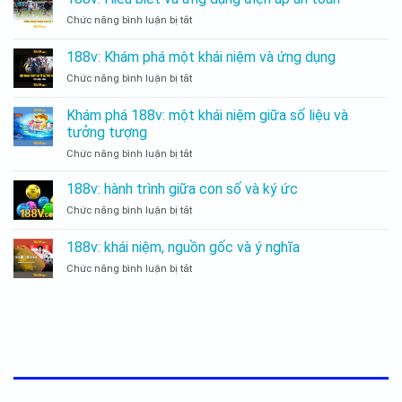
Chức năng bình luận bị tắt
188v:
Hiểu
biết
188v: Khám phá một khái niệm và ứng dụng
và
Chức năng bình luận bị tắt
188v:
ứng
Khám
dụng
phá
điện
Khám phá 188v: một khái niệm giữa số liệu và
một
áp
tưởng tượng
khái
an
Chức năng bình luận bị tắt
Khám
niệm
toàn
phá
và
188v:
ứng
188v: hành trình giữa con số và ký ức
một
dụng
Chức năng bình luận bị tắt
188v:
khái
hành
niệm
trình
188v: khái niệm, nguồn gốc và ý nghĩa
giữa
giữa
số
Chức năng bình luận bị tắt
188v:
con
liệu
khái
số
và
niệm,
và
tưởng
nguồn
ký
tượng
gốc
ức
và
ý
nghĩa