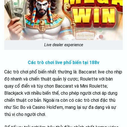
Live dealer experience
Các trò chơi live phổ biến tại 188v
Các trò chơi phổ biến nhất thường là: Baccarat live cho nhịp
độ nhanh và chiến thuật quản lý cược; Roulette với bàn
quay cổ điển và tùy chọn Baccarat và Mini Roulette;
Blackjack với nhiều biến thể, cho phép người chơi áp dụng
chiến thuật cơ bản. Ngoài ra còn có các trò chơi đặc thù
như Sic Bo và Casino Hold’em, mang lại sự đa dạng và sự
thú vị cho người chơi.