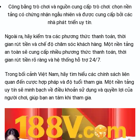
Công bằng trò chơi và nguồn cung cấp trò chơi: chọn nền
tảng có chứng nhận ngẫu nhiên và được cung cấp bởi các
nhà phát triển uy tín.
Ngoài ra, hãy kiểm tra các phương thức thanh toán, thời
gian rút tiền và chế độ chăm sóc khách hàng. Một nền tảng
an toàn sẽ cung cấp nhiều phương thức thanh toán, thời
gian rút tiền rõ ràng và hệ thống hỗ trợ 24/7.
Trong bối cảnh Việt Nam, hãy tìm hiểu các chính sách liên
quan đến cược hợp pháp và độ tuổi tham gia. Một nền tảng
uy tín sẽ minh bạch về điều khoản sử dụng và quyền lợi của
người chơi, giúp bạn an tâm khi tham gia.