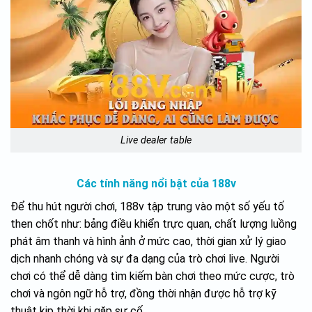
Live dealer table
Các tính năng nổi bật của 188v
Để thu hút người chơi, 188v tập trung vào một số yếu tố
then chốt như: bảng điều khiển trực quan, chất lượng luồng
phát âm thanh và hình ảnh ở mức cao, thời gian xử lý giao
dịch nhanh chóng và sự đa dạng của trò chơi live. Người
chơi có thể dễ dàng tìm kiếm bàn chơi theo mức cược, trò
chơi và ngôn ngữ hỗ trợ, đồng thời nhận được hỗ trợ kỹ
thuật kịp thời khi gặp sự cố.