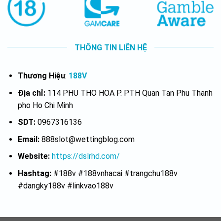
THÔNG TIN LIÊN HỆ
Thương Hiệu
:
188V
Địa chỉ:
114 PHU THO HOA P. PTH Quan Tan Phu Thanh
pho Ho Chi Minh
SDT:
0967316136
Email:
888slot@wettingblog.com
Website:
https://dslrhd.com/
Hashtag:
#188v #188vnhacai #trangchu188v
#dangky188v #linkvao188v