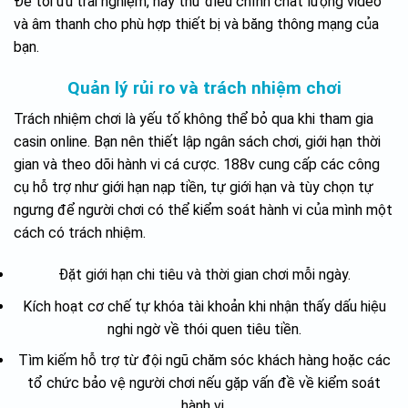
Để tối ưu trải nghiệm, hãy thử điều chỉnh chất lượng video
và âm thanh cho phù hợp thiết bị và băng thông mạng của
bạn.
Quản lý rủi ro và trách nhiệm chơi
Trách nhiệm chơi là yếu tố không thể bỏ qua khi tham gia
casin online. Bạn nên thiết lập ngân sách chơi, giới hạn thời
gian và theo dõi hành vi cá cược. 188v cung cấp các công
cụ hỗ trợ như giới hạn nạp tiền, tự giới hạn và tùy chọn tự
ngưng để người chơi có thể kiểm soát hành vi của mình một
cách có trách nhiệm.
Đặt giới hạn chi tiêu và thời gian chơi mỗi ngày.
Kích hoạt cơ chế tự khóa tài khoản khi nhận thấy dấu hiệu
nghi ngờ về thói quen tiêu tiền.
Tìm kiếm hỗ trợ từ đội ngũ chăm sóc khách hàng hoặc các
tổ chức bảo vệ người chơi nếu gặp vấn đề về kiểm soát
hành vi.