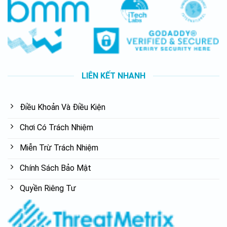
LIÊN KẾT NHANH
Điều Khoản Và Điều Kiện
Chơi Có Trách Nhiệm
Miễn Trừ Trách Nhiệm
Chính Sách Bảo Mật
Quyền Riêng Tư