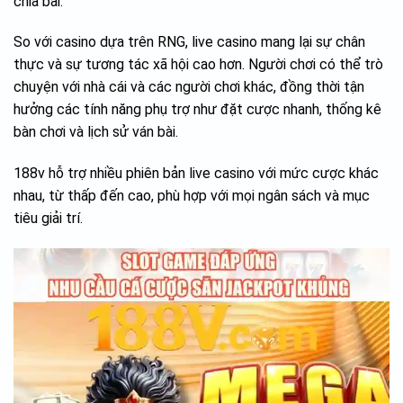
chia bài.
So với casino dựa trên RNG, live casino mang lại sự chân
thực và sự tương tác xã hội cao hơn. Người chơi có thể trò
chuyện với nhà cái và các người chơi khác, đồng thời tận
hưởng các tính năng phụ trợ như đặt cược nhanh, thống kê
bàn chơi và lịch sử ván bài.
188v hỗ trợ nhiều phiên bản live casino với mức cược khác
nhau, từ thấp đến cao, phù hợp với mọi ngân sách và mục
tiêu giải trí.