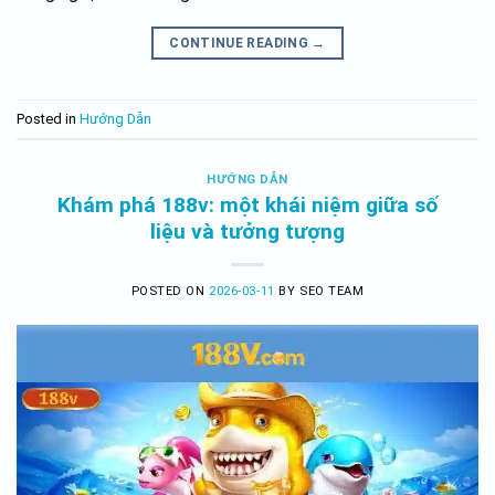
CONTINUE READING
→
Posted in
Hướng Dẫn
HƯỚNG DẪN
Khám phá 188v: một khái niệm giữa số
liệu và tưởng tượng
POSTED ON
2026-03-11
BY
SEO TEAM