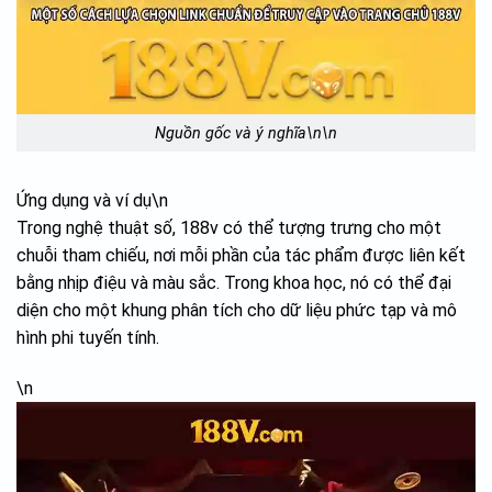
Nguồn gốc và ý nghĩa\n\n
Ứng dụng và ví dụ
\n
Trong nghệ thuật số, 188v có thể tượng trưng cho một
chuỗi tham chiếu, nơi mỗi phần của tác phẩm được liên kết
bằng nhịp điệu và màu sắc. Trong khoa học, nó có thể đại
diện cho một khung phân tích cho dữ liệu phức tạp và mô
hình phi tuyến tính.
\n