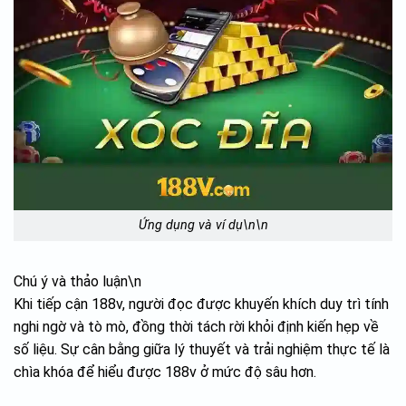
Ứng dụng và ví dụ\n\n
Chú ý và thảo luận
\n
Khi tiếp cận 188v, người đọc được khuyến khích duy trì tính
nghi ngờ và tò mò, đồng thời tách rời khỏi định kiến hẹp về
số liệu. Sự cân bằng giữa lý thuyết và trải nghiệm thực tế là
chìa khóa để hiểu được 188v ở mức độ sâu hơn.