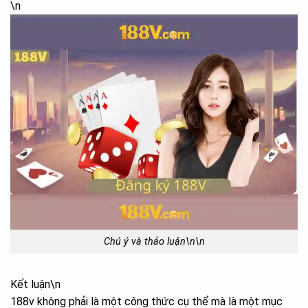
\n
Chú ý và thảo luận\n\n
Kết luận
\n
188v không phải là một công thức cụ thể mà là một mục