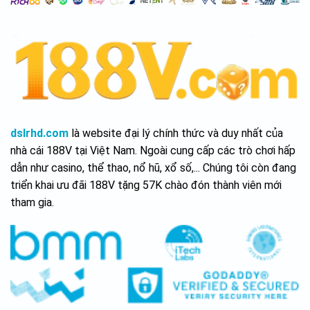
dslrhd.com
là website đại lý chính thức và duy nhất của
nhà cái 188V tại Việt Nam. Ngoài cung cấp các trò chơi hấp
dẫn như casino, thể thao, nổ hũ, xổ số,... Chúng tôi còn đang
triển khai ưu đãi 188V tặng 57K chào đón thành viên mới
tham gia.