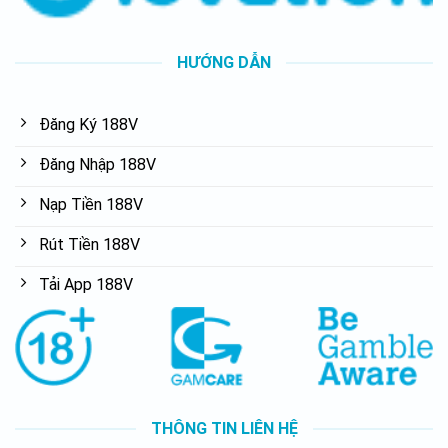
HƯỚNG DẪN
Đăng Ký 188V
Đăng Nhập 188V
Nạp Tiền 188V
Rút Tiền 188V
Tải App 188V
THÔNG TIN LIÊN HỆ