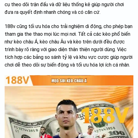
cụ theo dõi trận đấu và dữ liệu thống kê giúp người chơi
đưa ra quyết định nhanh chóng và có căn cứ.
188v cũng tối ưu hóa cho trải nghiệm di động, cho phép bạn
tham gia the thao mọi lúc mọi nơi. Tất cả các kèo phổ biến
như kèo châu Á, kèo châu Âu và kèo trên dưới đều được
trình bày rõ ràng với giao diện thân thiện người dùng. Việc
tích hợp các bảng so sánh tỷ lệ và khu vực cược giúp người
chơi dễ theo dõi sự biến động và tối ưu hóa lợi ích cá nhân.