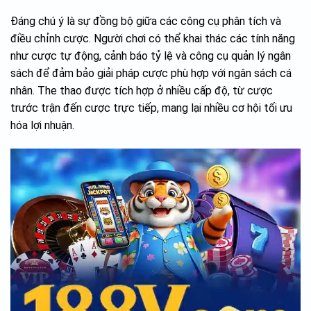
Đáng chú ý là sự đồng bộ giữa các công cụ phân tích và
điều chỉnh cược. Người chơi có thể khai thác các tính năng
như cược tự động, cảnh báo tỷ lệ và công cụ quản lý ngân
sách để đảm bảo giải pháp cược phù hợp với ngân sách cá
nhân. The thao được tích hợp ở nhiều cấp độ, từ cược
trước trận đến cược trực tiếp, mang lại nhiều cơ hội tối ưu
hóa lợi nhuận.