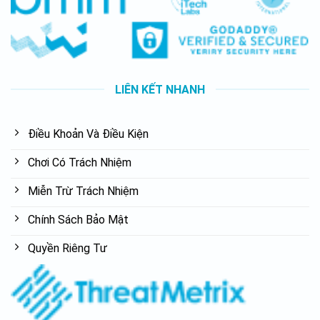
LIÊN KẾT NHANH
Điều Khoản Và Điều Kiện
Chơi Có Trách Nhiệm
Miễn Trừ Trách Nhiệm
Chính Sách Bảo Mật
Quyền Riêng Tư