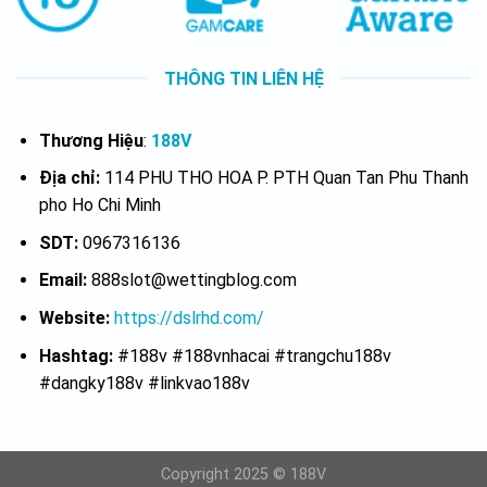
THÔNG TIN LIÊN HỆ
Thương Hiệu
:
188V
Địa chỉ:
114 PHU THO HOA P. PTH Quan Tan Phu Thanh
pho Ho Chi Minh
SDT:
0967316136
Email:
888slot@wettingblog.com
Website:
https://dslrhd.com/
Hashtag:
#188v #188vnhacai #trangchu188v
#dangky188v #linkvao188v
Copyright 2025 © 188V