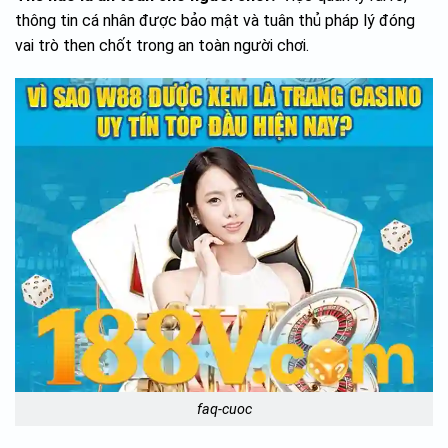
thông tin cá nhân được bảo mật và tuân thủ pháp lý đóng
vai trò then chốt trong an toàn người chơi.
faq-cuoc