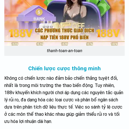
thanh-toan-an-toan
Chiến lược cược thông minh
Không có chiến lược nào đảm bảo chiến thắng tuyệt đối,
nhất là trong môi trường the thao biến động. Tuy nhiên,
188v khuyến khích người chơi áp dụng các nguyên tắc quản
lý rủi ro, đa dạng hóa các loại cược và phân bổ ngân sách
dựa trên phân tích dữ liệu thực tế. Việc so sánh tỷ lệ cược
ở các môn thể thao khác nhau giúp giảm thiểu rủi ro và tối
ưu hóa lợi nhuận dài hạn.