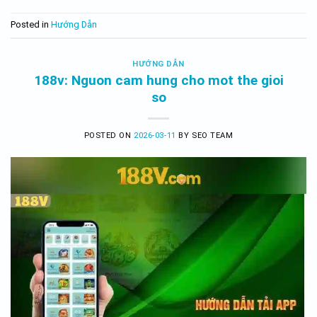
Posted in
Hướng Dẫn
HƯỚNG DẪN
188v: Nguon cam hung cho mot the gioi
so
POSTED ON
2026-03-11
BY
SEO TEAM