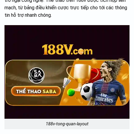
trở ngại công nghệ. The thao trên 188v được tích hợp liền
mạch, từ bảng điều khiển cược trực tiếp cho tới các thông
tin hỗ trợ nhanh chóng.
188v-tong-quan-layout