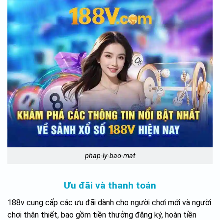
phap-ly-bao-mat
Ưu đãi và thanh toán
188v cung cấp các ưu đãi dành cho người chơi mới và người
chơi thân thiết, bao gồm tiền thưởng đăng ký, hoàn tiền