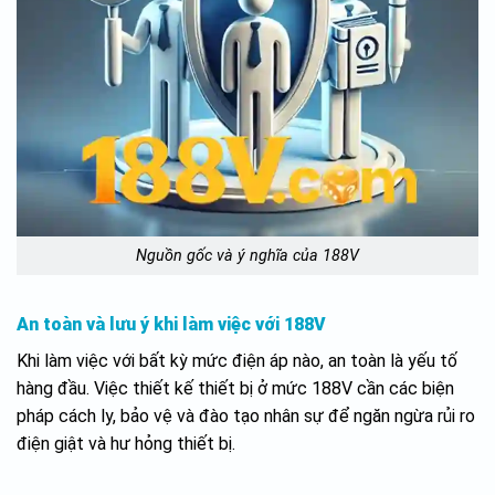
Nguồn gốc và ý nghĩa của 188V
An toàn và lưu ý khi làm việc với 188V
Khi làm việc với bất kỳ mức điện áp nào, an toàn là yếu tố
hàng đầu. Việc thiết kế thiết bị ở mức 188V cần các biện
pháp cách ly, bảo vệ và đào tạo nhân sự để ngăn ngừa rủi ro
điện giật và hư hỏng thiết bị.