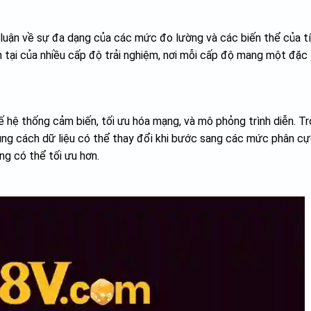
 luận về sự đa dạng của các mức đo lường và các biến thể của tí
n tại của nhiều cấp độ trải nghiệm, nơi mỗi cấp độ mang một đặc 
hệ thống cảm biến, tối ưu hóa mạng, và mô phỏng trình diễn. Tr
dung cách dữ liệu có thể thay đổi khi bước sang các mức phân c
g có thể tối ưu hơn.