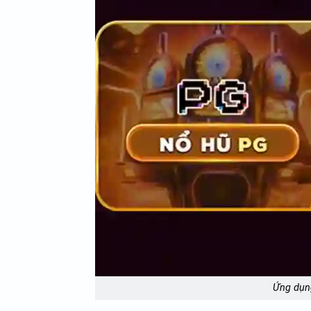
Ứng dụn