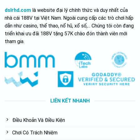
dslrhd.com
là website đại lý chính thức và duy nhất của
nhà cái 188V tại Việt Nam. Ngoài cung cấp các trò chơi hấp
dẫn như casino, thể thao, nổ hũ, xổ số,... Chúng tôi còn đang
triển khai ưu đãi 188V tặng 57K chào đón thành viên mới
tham gia.
LIÊN KẾT NHANH
Điều Khoản Và Điều Kiện
Chơi Có Trách Nhiệm