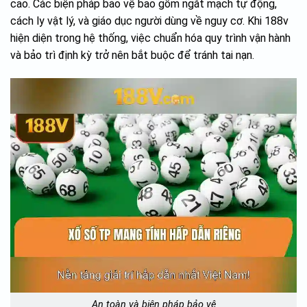
cao. Các biện pháp bảo vệ bao gồm ngắt mạch tự động,
cách ly vật lý, và giáo dục người dùng về nguy cơ. Khi 188v
hiện diện trong hệ thống, việc chuẩn hóa quy trình vận hành
và bảo trì định kỳ trở nên bắt buộc để tránh tai nạn.
An toàn và biện pháp bảo vệ