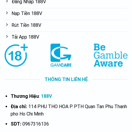
Đăng Nhập 188V
Nạp Tiền 188V
Rút Tiền 188V
Tải App 188V
THÔNG TIN LIÊN HỆ
Thương Hiệu
:
188V
Địa chỉ:
114 PHU THO HOA P. PTH Quan Tan Phu Thanh
pho Ho Chi Minh
SDT:
0967316136