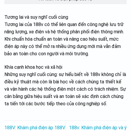
Tương lai và suy nghĩ cuối cùng
Tương lai của 188v có thể liên quan đến công nghệ lưu trữ
năng lượng, xe điện và hệ thống phân phối điện thông minh.
Khi chuẩn hóa chuẩn an toàn và nâng cao hiệu suất, mức
điện áp này có thể mở ra nhiều ứng dụng mới mà vẫn đảm
bảo an toàn cho con người và môi trường.
Khía cạnh khoa học và xã hội
Những suy nghĩ cuối cùng: sự hiểu biết về 188v không chỉ là
điều kỹ thuật mà còn là bài học về cách chúng ta thiết kế
và vận hành các hệ thống điện một cách có trách nhiệm. Sự
cân bằng giữa hiệu suất và an toàn sẽ xác định cách chúng
ta tiến tới các bước tiếp theo của công nghiệp số.
188V: Khám phá điện áp 188V
188v: Khám phá điện áp và ý