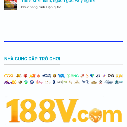
188v: khái niệm, nguồn gốc và ý nghĩa
giữa
số
Chức năng bình luận bị tắt
188v:
con
liệu
khái
số
và
niệm,
và
tưởng
nguồn
ký
tượng
gốc
ức
và
ý
nghĩa
NHÀ CUNG CẤP TRÒ CHƠI