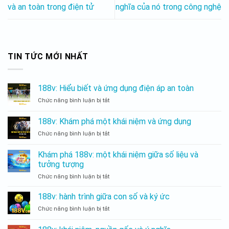
và an toàn trong điện tử
nghĩa của nó trong công nghệ
TIN TỨC MỚI NHẤT
188v: Hiểu biết và ứng dụng điện áp an toàn
Chức năng bình luận bị tắt
188v:
Hiểu
biết
188v: Khám phá một khái niệm và ứng dụng
và
Chức năng bình luận bị tắt
188v:
ứng
Khám
dụng
phá
điện
Khám phá 188v: một khái niệm giữa số liệu và
một
áp
tưởng tượng
khái
an
Chức năng bình luận bị tắt
Khám
niệm
toàn
phá
và
188v:
ứng
188v: hành trình giữa con số và ký ức
một
dụng
Chức năng bình luận bị tắt
188v:
khái
hành
niệm
trình
giữa