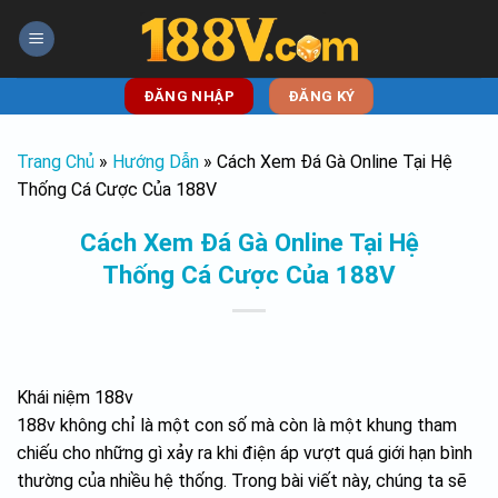
Skip
to
content
ĐĂNG NHẬP
ĐĂNG KÝ
Trang Chủ
»
Hướng Dẫn
»
Cách Xem Đá Gà Online Tại Hệ
Thống Cá Cược Của 188V
Cách Xem Đá Gà Online Tại Hệ
Thống Cá Cược Của 188V
Khái niệm 188v
188v không chỉ là một con số mà còn là một khung tham
chiếu cho những gì xảy ra khi điện áp vượt quá giới hạn bình
thường của nhiều hệ thống. Trong bài viết này, chúng ta sẽ