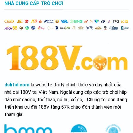
NHÀ CUNG CẤP TRÒ CHƠI
dslrhd.com
là website đại lý chính thức và duy nhất của
nhà cái 188V tại Việt Nam. Ngoài cung cấp các trò chơi hấp
dẫn như casino, thể thao, nổ hũ, xổ số,... Chúng tôi còn đang
triển khai ưu đãi 188V tặng 57K chào đón thành viên mới
tham gia.