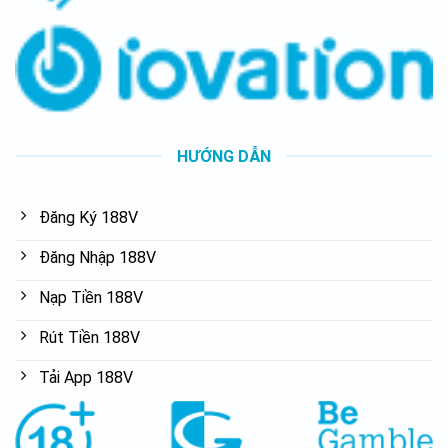
HƯỚNG DẪN
Đăng Ký 188V
Đăng Nhập 188V
Nạp Tiền 188V
Rút Tiền 188V
Tải App 188V