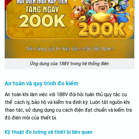
Ứng dụng của 188V trong hệ thống điện
An toàn và quy trình đo kiểm
An toàn khi làm việc với 188V đòi hỏi tuân thủ quy tắc cụ
thể: cách ly, bảo hộ và kiểm tra định kỳ. Luôn tắt nguồn khi
thao tác, sử dụng dụng cụ cách điện đạt chuẩn và kiểm tra
độ điện môi của thiết bị.
Kỹ thuật đo lường và thiết bị liên quan