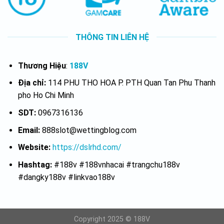
THÔNG TIN LIÊN HỆ
Thương Hiệu
:
188V
Địa chỉ:
114 PHU THO HOA P. PTH Quan Tan Phu Thanh
pho Ho Chi Minh
SDT:
0967316136
Email:
888slot@wettingblog.com
Website:
https://dslrhd.com/
Hashtag:
#188v #188vnhacai #trangchu188v
#dangky188v #linkvao188v
Copyright 2025 © 188V