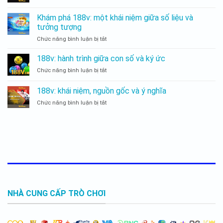
Khám
dụng
phá
điện
Khám phá 188v: một khái niệm giữa số liệu và
một
áp
tưởng tượng
khái
an
Chức năng bình luận bị tắt
Khám
niệm
toàn
phá
và
188v:
ứng
188v: hành trình giữa con số và ký ức
một
dụng
Chức năng bình luận bị tắt
188v:
khái
hành
niệm
trình
188v: khái niệm, nguồn gốc và ý nghĩa
giữa
giữa
số
Chức năng bình luận bị tắt
188v:
con
liệu
khái
số
và
niệm,
và
tưởng
nguồn
ký
tượng
gốc
ức
và
ý
nghĩa
NHÀ CUNG CẤP TRÒ CHƠI