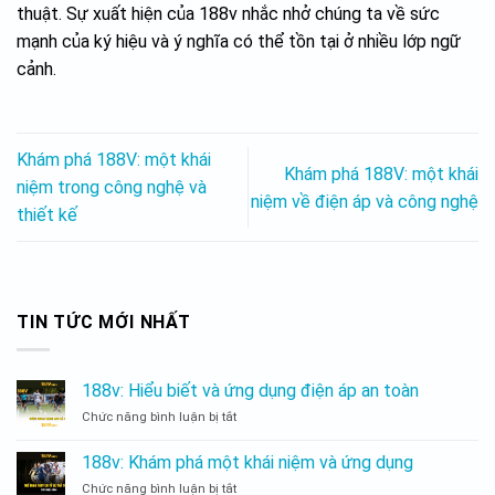
thuật. Sự xuất hiện của 188v nhắc nhở chúng ta về sức
mạnh của ký hiệu và ý nghĩa có thể tồn tại ở nhiều lớp ngữ
cảnh.
Khám phá 188V: một khái
Khám phá 188V: một khái
niệm trong công nghệ và
niệm về điện áp và công nghệ
thiết kế
TIN TỨC MỚI NHẤT
188v: Hiểu biết và ứng dụng điện áp an toàn
Chức năng bình luận bị tắt
188v:
Hiểu
biết
188v: Khám phá một khái niệm và ứng dụng
và
Chức năng bình luận bị tắt
188v:
ứng