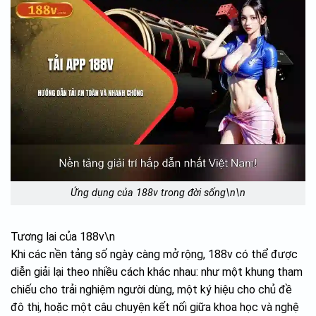
Ứng dụng của 188v trong đời sống\n\n
Tương lai của 188v
\n
Khi các nền tảng số ngày càng mở rộng, 188v có thể được
diễn giải lại theo nhiều cách khác nhau: như một khung tham
chiếu cho trải nghiệm người dùng, một ký hiệu cho chủ đề
đô thị, hoặc một câu chuyện kết nối giữa khoa học và nghệ