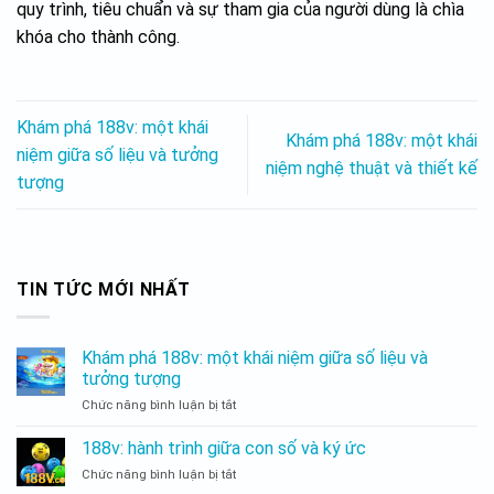
quy trình, tiêu chuẩn và sự tham gia của người dùng là chìa
khóa cho thành công.
Khám phá 188v: một khái
Khám phá 188v: một khái
niệm giữa số liệu và tưởng
niệm nghệ thuật và thiết kế
tượng
TIN TỨC MỚI NHẤT
Khám phá 188v: một khái niệm giữa số liệu và
tưởng tượng
Chức năng bình luận bị tắt
Khám
phá
188v:
188v: hành trình giữa con số và ký ức
một
Chức năng bình luận bị tắt
188v:
khái
hành