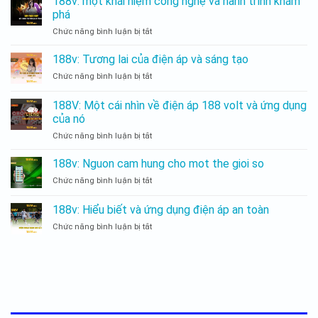
188v: một khái niệm công nghệ và hành trình khám
phá
Chức năng bình luận bị tắt
188v:
một
khái
188v: Tương lai của điện áp và sáng tạo
niệm
Chức năng bình luận bị tắt
188v:
công
Tương
nghệ
lai
188V: Một cái nhìn về điện áp 188 volt và ứng dụng
và
của
hành
của nó
điện
trình
Chức năng bình luận bị tắt
188V:
áp
khám
Một
và
phá
cái
sáng
188v: Nguon cam hung cho mot the gioi so
nhìn
tạo
Chức năng bình luận bị tắt
188v:
về
Nguon
điện
cam
188v: Hiểu biết và ứng dụng điện áp an toàn
áp
hung
188
Chức năng bình luận bị tắt
188v:
cho
volt
Hiểu
mot
và
biết
the
ứng
và
gioi
dụng
ứng
so
của
dụng
nó
điện
áp