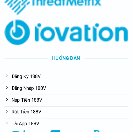
HƯỚNG DẪN
Đăng Ký 188V
Đăng Nhập 188V
Nạp Tiền 188V
Rút Tiền 188V
Tải App 188V