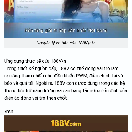
Nguyên lý cơ bản của 188V\n\n
Ứng dụng thực tế của 188V
\n
Trong thiết kế nguồn cấp, 188V có thể đóng vai trò làm
ngưỡng tham chiếu cho điều khiển PWM, điều chỉnh tải và
bảo vệ quá tải. Ngoài ra, 188V còn được dùng trong các hệ
thống lưu trữ năng lượng và cân bằng tải, nơi sự ổn định của
điện áp đóng vai trò then chốt.
\n\n