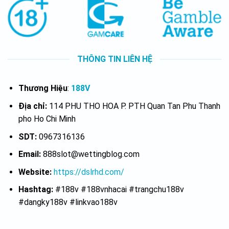
THÔNG TIN LIÊN HỆ
Thương Hiệu
:
188V
Địa chỉ:
114 PHU THO HOA P. PTH Quan Tan Phu Thanh
pho Ho Chi Minh
SDT:
0967316136
Email:
888slot@wettingblog.com
Website:
https://dslrhd.com/
Hashtag:
#188v #188vnhacai #trangchu188v
#dangky188v #linkvao188v