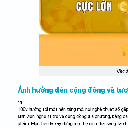
Ứng d
Ảnh hưởng đến cộng đồng và tươn
\n
188v hướng tới một nền tảng mở, nơi nghệ thuật số gặp
sinh viên, nghệ sĩ trẻ và cộng đồng địa phương, bằng c
phẩm. Mục tiêu là xây dựng một hệ sinh thái sáng tạo b