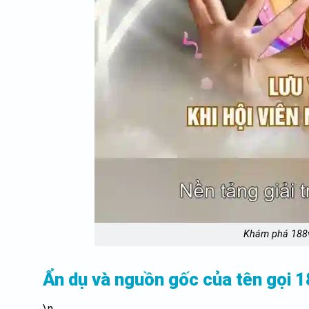
Khám phá 188v
Ẩn dụ và nguồn gốc của tên gọi 
\n