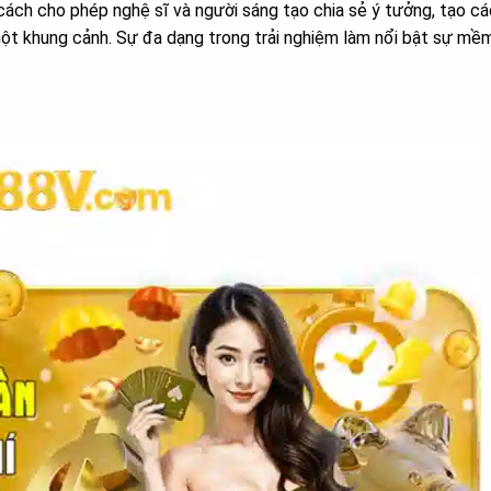
ách cho phép nghệ sĩ và người sáng tạo chia sẻ ý tưởng, tạo cá
một khung cảnh. Sự đa dạng trong trải nghiệm làm nổi bật sự mề