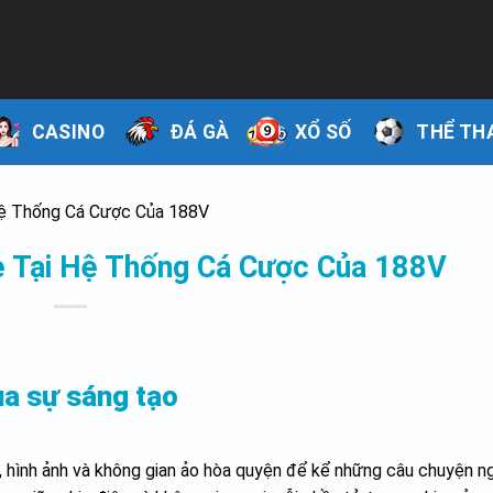
CASINO
ĐÁ GÀ
XỔ SỐ
THỂ TH
Hệ Thống Cá Cược Của 188V
e Tại Hệ Thống Cá Cược Của 188V
ủa sự sáng tạo
h, hình ảnh và không gian ảo hòa quyện để kể những câu chuyện 