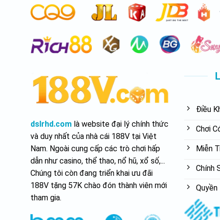
Điều K
dslrhd.com
là website đại lý chính thức
Chơi C
và duy nhất của nhà cái 188V tại Việt
Miễn T
Nam. Ngoài cung cấp các trò chơi hấp
dẫn như casino, thể thao, nổ hũ, xổ số,...
Chính 
Chúng tôi còn đang triển khai ưu đãi
188V tặng 57K chào đón thành viên mới
Quyền 
tham gia.