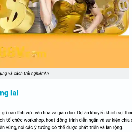
ụng và cách trải nghiệm\n
g lai
 gỡ các lĩnh vực văn hóa và giáo dục. Dự án khuyến khích sự tha
ách tổ chức workshop, hoạt động trình diễn ngắn và sự kiện chia 
ền vững, nơi các ý tưởng có thể được phát triển và lan rộng.