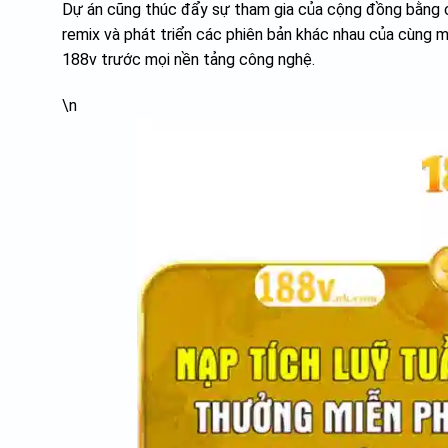
Dự án cũng thúc đẩy sự tham gia của cộng đồng bằng c
remix và phát triển các phiên bản khác nhau của cùng 
188v trước mọi nền tảng công nghệ.
\n