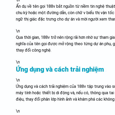
Ẩn dụ về tên gọi 188v bắt nguồn từ niềm tin nghệ thuật
chu kỳ hoặc một đường dẫn, còn chữ v biểu thị vận tốc
ngữ thị giác đặc trưng cho dự án và mời người xem tham
\n
Qua thời gian, 188v trở nên rộng rãi hơn nhờ sự tham gia
nghĩa của tên gọi được mở rộng theo từng dự án phụ, 
thay đổi công nghệ.
\n
Ứng dụng và cách trải nghiệm
\n
Ứng dụng và cách trải nghiệm của 188v tập trung vào 
máy tính hoặc thiết bị di động và, nếu có, thông qua ta
điệu, thay đổi phân lớp hình ảnh và khám phá các không 
\n