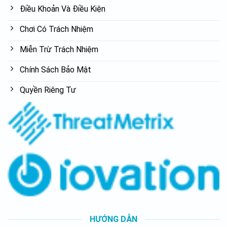
Điều Khoản Và Điều Kiện
Chơi Có Trách Nhiệm
Miễn Trừ Trách Nhiệm
Chính Sách Bảo Mật
Quyền Riêng Tư
HƯỚNG DẪN