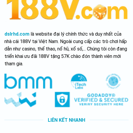
dslrhd.com
là website đại lý chính thức và duy nhất của
nhà cái 188V tại Việt Nam. Ngoài cung cấp các trò chơi hấp
dẫn như casino, thể thao, nổ hũ, xổ số,... Chúng tôi còn đang
triển khai ưu đãi 188V tặng 57K chào đón thành viên mới
tham gia.
LIÊN KẾT NHANH