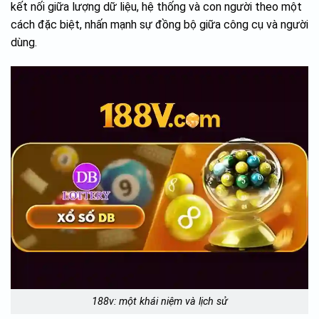
kết nối giữa lượng dữ liệu, hệ thống và con người theo một
cách đặc biệt, nhấn mạnh sự đồng bộ giữa công cụ và người
dùng.
188v: một khái niệm và lịch sử