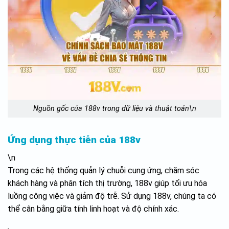
Nguồn gốc của 188v trong dữ liệu và thuật toán\n
Ứng dụng thực tiễn của 188v
\n
Trong các hệ thống quản lý chuỗi cung ứng, chăm sóc
khách hàng và phân tích thị trường, 188v giúp tối ưu hóa
luồng công việc và giảm độ trễ. Sử dụng 188v, chúng ta có
thể cân bằng giữa tính linh hoạt và độ chính xác.