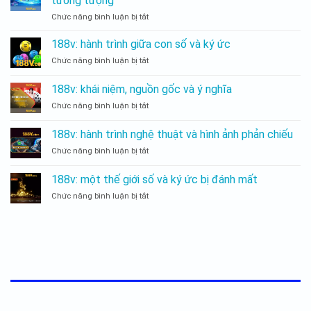
tưởng tượng
Chức năng bình luận bị tắt
Khám
phá
188v:
188v: hành trình giữa con số và ký ức
một
Chức năng bình luận bị tắt
188v:
khái
hành
niệm
trình
188v: khái niệm, nguồn gốc và ý nghĩa
giữa
giữa
số
Chức năng bình luận bị tắt
188v:
con
liệu
khái
số
và
niệm,
và
188v: hành trình nghệ thuật và hình ảnh phản chiếu
tưởng
nguồn
ký
tượng
Chức năng bình luận bị tắt
188v:
gốc
ức
hành
và
trình
ý
188v: một thế giới số và ký ức bị đánh mất
nghệ
nghĩa
Chức năng bình luận bị tắt
188v:
thuật
một
và
thế
hình
giới
ảnh
số
phản
và
chiếu
ký
ức
bị
đánh