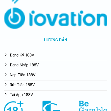
HƯỚNG DẪN
Đăng Ký 188V
Đăng Nhập 188V
Nạp Tiền 188V
Rút Tiền 188V
Tải App 188V