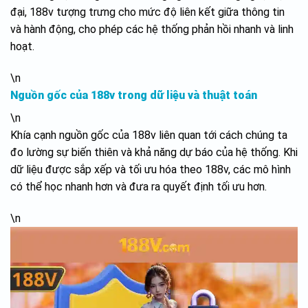
đại, 188v tượng trưng cho mức độ liên kết giữa thông tin
và hành động, cho phép các hệ thống phản hồi nhanh và linh
hoạt.
\n
Nguồn gốc của 188v trong dữ liệu và thuật toán
\n
Khía cạnh nguồn gốc của 188v liên quan tới cách chúng ta
đo lường sự biến thiên và khả năng dự báo của hệ thống. Khi
dữ liệu được sắp xếp và tối ưu hóa theo 188v, các mô hình
có thể học nhanh hơn và đưa ra quyết định tối ưu hơn.
\n