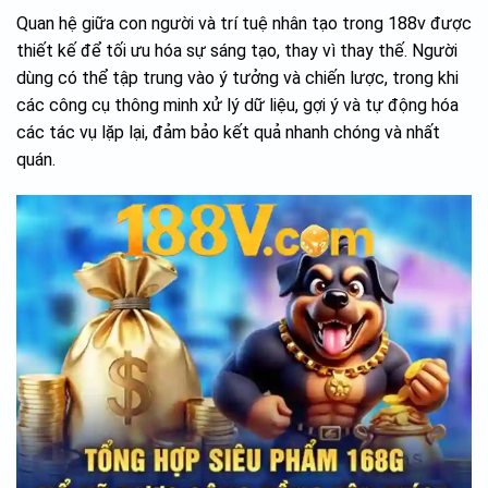
Quan hệ giữa con người và trí tuệ nhân tạo trong 188v được
thiết kế để tối ưu hóa sự sáng tạo, thay vì thay thế. Người
dùng có thể tập trung vào ý tưởng và chiến lược, trong khi
các công cụ thông minh xử lý dữ liệu, gợi ý và tự động hóa
các tác vụ lặp lại, đảm bảo kết quả nhanh chóng và nhất
quán.