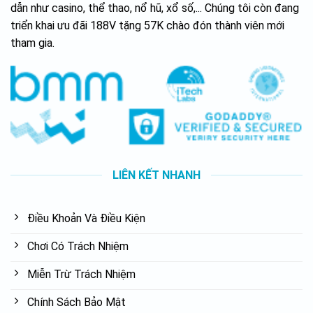
dẫn như casino, thể thao, nổ hũ, xổ số,... Chúng tôi còn đang
triển khai ưu đãi 188V tặng 57K chào đón thành viên mới
tham gia.
LIÊN KẾT NHANH
Điều Khoản Và Điều Kiện
Chơi Có Trách Nhiệm
Miễn Trừ Trách Nhiệm
Chính Sách Bảo Mật