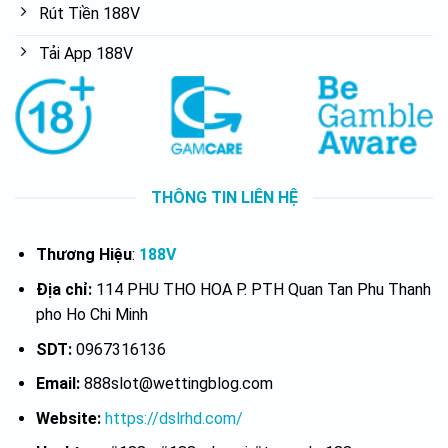
Rút Tiền 188V
Tải App 188V
THÔNG TIN LIÊN HỆ
Thương Hiệu
:
188V
Địa chỉ:
114 PHU THO HOA P. PTH Quan Tan Phu Thanh
pho Ho Chi Minh
SDT:
0967316136
Email:
888slot@wettingblog.com
Website:
https://dslrhd.com/