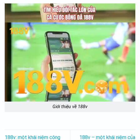
Giới thiệu về 188v
188v: một khái niệm công
188v – một khái niệm của