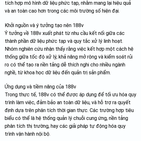
tích hợp mô hình dữ liệu phức tạp, nhằm mang lại hiệu quả
và an toàn cao hơn trong các môi trường số hiện đại.
Khởi nguồn và ý tưởng tạo nên 188v
Ý tưởng về 188v xuất phát từ nhu cầu kết nối giữa các
thành phần dữ liệu phức tạp và quy tắc xử lý linh hoạt.
Nhóm nghiên cứu nhận thấy rằng việc kết hợp một cách hệ
thống giữa tốc độ xử lý, khả năng mở rộng và kiểm soát rủi
ro có thể tạo ra nền tảng dễ thích nghi cho nhiều ngành
nghề, từ khoa học dữ liệu đến quản trị sản phẩm.
Ứng dụng và tiềm năng của 188v
Trong thực tế, 188v có thể được áp dụng để tối ưu hóa quy
trình làm việc, đảm bảo an toàn dữ liệu, và hỗ trợ ra quyết
định dựa trên phân tích thời gian thực. Các trường hợp tiêu
biểu có thể là hệ thống quản lý chuỗi cung ứng, nền tảng
phân tích thị trường, hay các giải pháp tự động hóa quy
trình vận hành nội bộ.