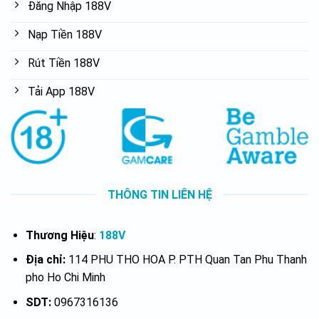
Đăng Nhập 188V
Nạp Tiền 188V
Rút Tiền 188V
Tải App 188V
THÔNG TIN LIÊN HỆ
Thương Hiệu
:
188V
Địa chỉ:
114 PHU THO HOA P. PTH Quan Tan Phu Thanh
pho Ho Chi Minh
SDT:
0967316136