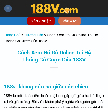
Skip
to
content
ĐĂNG NHẬP
ĐĂNG KÝ
Trang Chủ
»
Hướng Dẫn
»
Cách Xem Đá Gà Online Tại Hệ
Thống Cá Cược Của 188V
Cách Xem Đá Gà Online Tại Hệ
Thống Cá Cược Của 188V
188v: khung cửa sổ giữa các chiều
188v là một khái niệm hoặc một nơi gặp gỡ giữa hai bờ thực
tại và giả tưởng. Bài viết khám phá ý nghĩa và nguồn gốc của
nó, những câu chuyện xoay quanh nó, và cách con người đối