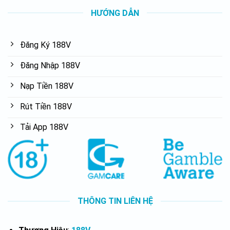
HƯỚNG DẪN
Đăng Ký 188V
Đăng Nhập 188V
Nạp Tiền 188V
Rút Tiền 188V
Tải App 188V
THÔNG TIN LIÊN HỆ