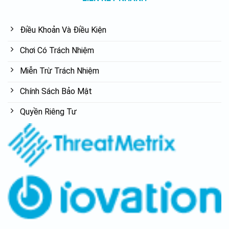
Điều Khoản Và Điều Kiện
Chơi Có Trách Nhiệm
Miễn Trừ Trách Nhiệm
Chính Sách Bảo Mật
Quyền Riêng Tư