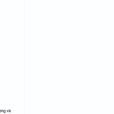
ộng và