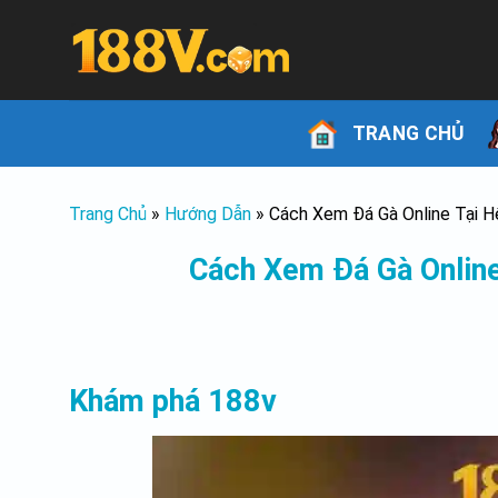
Skip
to
content
TRANG CHỦ
Trang Chủ
»
Hướng Dẫn
»
Cách Xem Đá Gà Online Tại 
Cách Xem Đá Gà Onlin
Khám phá 188v