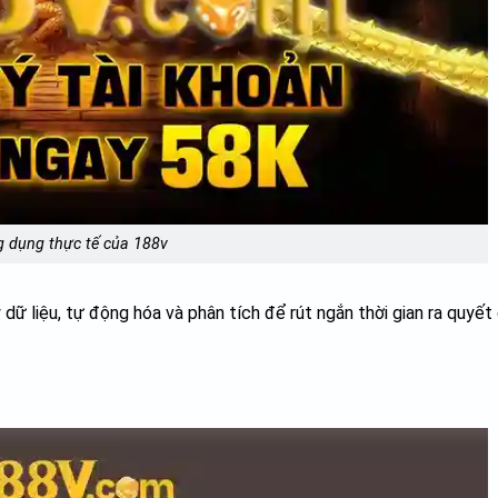
 dụng thực tế của 188v
ữ liệu, tự động hóa và phân tích để rút ngắn thời gian ra quyết 