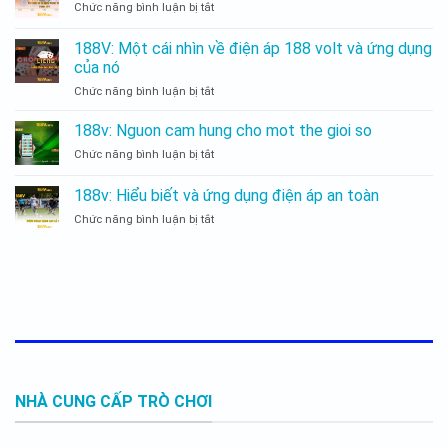
Chức năng bình luận bị tắt
188v:
công
Tương
nghệ
lai
188V: Một cái nhìn về điện áp 188 volt và ứng dụng
và
của
hành
của nó
điện
trình
Chức năng bình luận bị tắt
188V:
áp
khám
Một
và
phá
cái
sáng
188v: Nguon cam hung cho mot the gioi so
nhìn
tạo
Chức năng bình luận bị tắt
188v:
về
Nguon
điện
cam
188v: Hiểu biết và ứng dụng điện áp an toàn
áp
hung
188
Chức năng bình luận bị tắt
188v:
cho
volt
Hiểu
mot
và
biết
the
ứng
và
gioi
dụng
ứng
so
của
dụng
nó
điện
áp
an
toàn
NHÀ CUNG CẤP TRÒ CHƠI