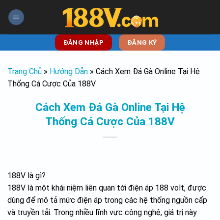
Skip
to
content
ĐĂNG NHẬP
ĐĂNG KÝ
Trang Chủ
»
Hướng Dẫn
»
Cách Xem Đá Gà Online Tại Hệ
Thống Cá Cược Của 188V
Cách Xem Đá Gà Online Tại Hệ
Thống Cá Cược Của 188V
188V là gì?
188V là một khái niệm liên quan tới điện áp 188 volt, được
dùng để mô tả mức điện áp trong các hệ thống nguồn cấp
và truyền tải. Trong nhiều lĩnh vực công nghệ, giá trị này