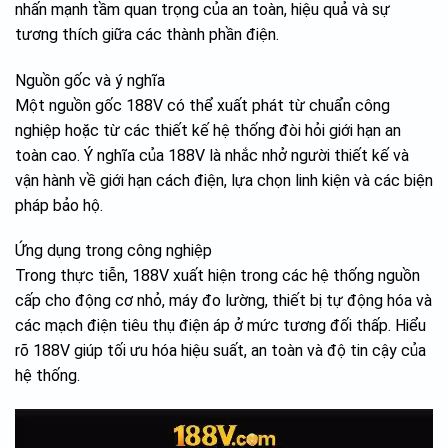
nhấn mạnh tầm quan trọng của an toàn, hiệu quả và sự
tương thích giữa các thành phần điện.
Nguồn gốc và ý nghĩa
Một nguồn gốc 188V có thể xuất phát từ chuẩn công
nghiệp hoặc từ các thiết kế hệ thống đòi hỏi giới hạn an
toàn cao. Ý nghĩa của 188V là nhắc nhở người thiết kế và
vận hành về giới hạn cách điện, lựa chọn linh kiện và các biện
pháp bảo hộ.
Ứng dụng trong công nghiệp
Trong thực tiễn, 188V xuất hiện trong các hệ thống nguồn
cấp cho động cơ nhỏ, máy đo lường, thiết bị tự động hóa và
các mạch điện tiêu thụ điện áp ở mức tương đối thấp. Hiểu
rõ 188V giúp tối ưu hóa hiệu suất, an toàn và độ tin cậy của
hệ thống.