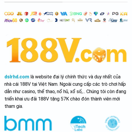
dslrhd.com
là website đại lý chính thức và duy nhất của
nhà cái 188V tại Việt Nam. Ngoài cung cấp các trò chơi hấp
dẫn như casino, thể thao, nổ hũ, xổ số,... Chúng tôi còn đang
triển khai ưu đãi 188V tặng 57K chào đón thành viên mới
tham gia.