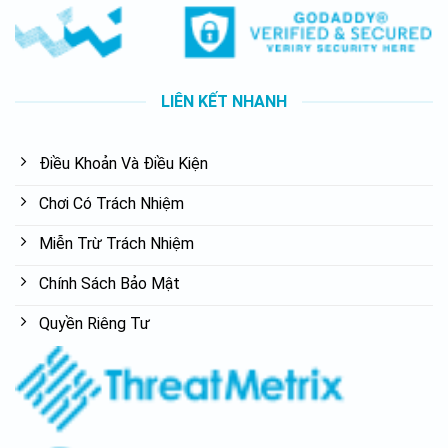
LIÊN KẾT NHANH
Điều Khoản Và Điều Kiện
Chơi Có Trách Nhiệm
Miễn Trừ Trách Nhiệm
Chính Sách Bảo Mật
Quyền Riêng Tư