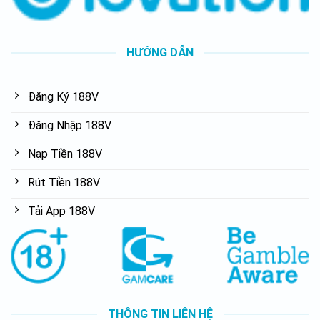
HƯỚNG DẪN
Đăng Ký 188V
Đăng Nhập 188V
Nạp Tiền 188V
Rút Tiền 188V
Tải App 188V
THÔNG TIN LIÊN HỆ