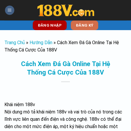
Skip
to
content
ĐĂNG NHẬP
ĐĂNG KÝ
Trang Chủ
»
Hướng Dẫn
»
Cách Xem Đá Gà Online Tại Hệ
Thống Cá Cược Của 188V
Cách Xem Đá Gà Online Tại Hệ
Thống Cá Cược Của 188V
Khái niệm 188v
Nội dung mô tả khái niệm 188v và vai trò của nó trong các
lĩnh vực liên quan đến điện và công nghệ. 188v có thể đại
diện cho một mức điện áp, một ký hiệu chuẩn hoặc một