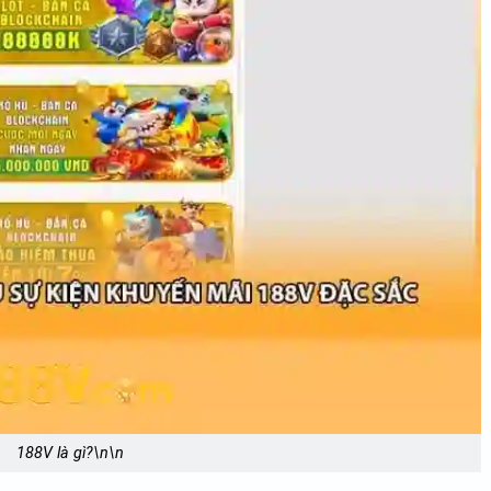
188V là gì?\n\n