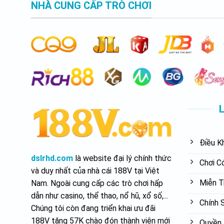
NHÀ CUNG CẤP TRÒ CHƠI
Điều K
dslrhd.com
là website đại lý chính thức
Chơi C
và duy nhất của nhà cái 188V tại Việt
Miễn T
Nam. Ngoài cung cấp các trò chơi hấp
dẫn như casino, thể thao, nổ hũ, xổ số,...
Chính 
Chúng tôi còn đang triển khai ưu đãi
188V tặng 57K chào đón thành viên mới
Quyền 