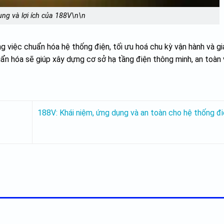
ng và lợi ích của 188V\n\n
g việc chuẩn hóa hệ thống điện, tối ưu hoá chu kỳ vận hành và g
huẩn hóa sẽ giúp xây dựng cơ sở hạ tầng điện thông minh, an toàn
188V: Khái niệm, ứng dụng và an toàn cho hệ thống đ