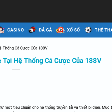
CASINO
ĐÁ GÀ
XỔ SỐ
THỂ TH
Hệ Thống Cá Cược Của 188V
e Tại Hệ Thống Cá Cược Của 188V
 một tiêu chuẩn cho hệ thống truyền tải và thiết bị điện. Mục t