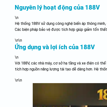
Nguyên lý hoạt động của 188V
\n
Hệ thống 188V sử dụng công nghệ biến áp thông minh, đi
Các biện pháp bảo vệ được tích hợp giúp giảm tổn thất 
\n\n
Ứng dụng và lợi ích của 188V
\n
Với 188V, các nhà máy, cơ sở hạ tầng và xe điện có thể 
tích hợp nguồn năng lượng tái tạo dễ dàng hơn. Hệ thống
\n\n