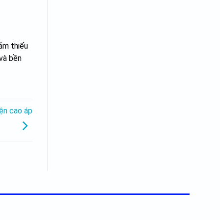
iảm thiểu
 và bền
iện cao áp