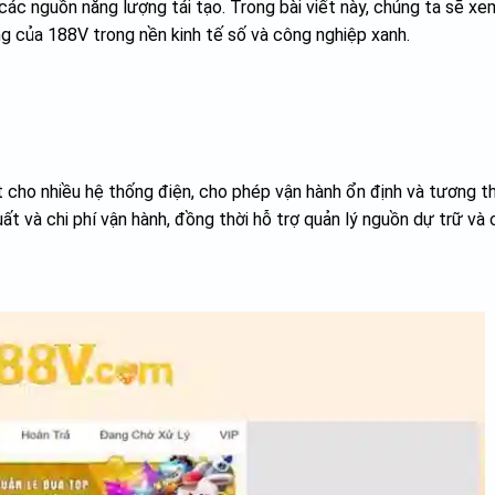
 các nguồn năng lượng tái tạo. Trong bài viết này, chúng ta sẽ xe
 của 188V trong nền kinh tế số và công nghiệp xanh.
ho nhiều hệ thống điện, cho phép vận hành ổn định và tương th
ất và chi phí vận hành, đồng thời hỗ trợ quản lý nguồn dự trữ và