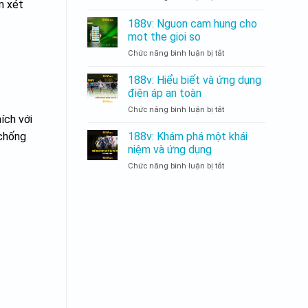
m xét
Một
sáng
cái
tạo
188v: Nguon cam hung cho
nhìn
mot the gioi so
về
Chức năng bình luận bị tắt
188v:
điện
Nguon
áp
cam
188v: Hiểu biết và ứng dụng
188
hung
volt
điện áp an toàn
cho
và
Chức năng bình luận bị tắt
188v:
mot
ứng
ích với
Hiểu
the
dụng
biết
 chống
188v: Khám phá một khái
gioi
của
và
so
niệm và ứng dụng
nó
ứng
Chức năng bình luận bị tắt
188v:
dụng
Khám
điện
phá
áp
một
an
khái
toàn
niệm
và
ứng
dụng