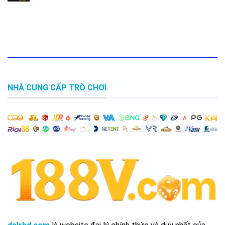
của
Khám
dụng
nó
phá
điện
một
áp
khái
an
niệm
toàn
và
ứng
dụng
NHÀ CUNG CẤP TRÒ CHƠI