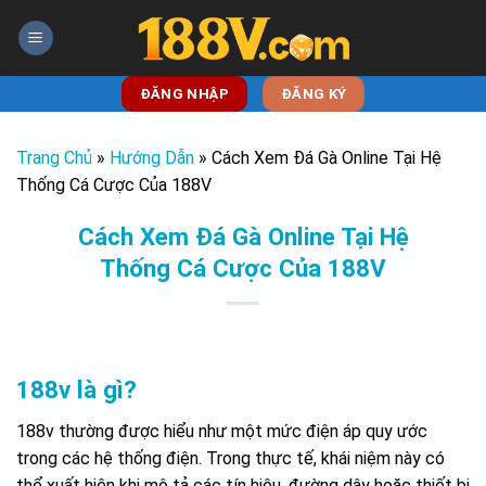
Skip
to
content
ĐĂNG NHẬP
ĐĂNG KÝ
Trang Chủ
»
Hướng Dẫn
»
Cách Xem Đá Gà Online Tại Hệ
Thống Cá Cược Của 188V
Cách Xem Đá Gà Online Tại Hệ
Thống Cá Cược Của 188V
188v là gì?
188v thường được hiểu như một mức điện áp quy ước
trong các hệ thống điện. Trong thực tế, khái niệm này có
thể xuất hiện khi mô tả các tín hiệu, đường dây hoặc thiết bị