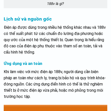
188v là gì?
Lịch sử và nguồn gốc
Điện áp được dùng trong nhiều hệ thống khác nhau và 188v
có thể xuất phát từ các chuẩn đo lường địa phương hoặc
quy ước của một hệ thống thiết bị. Quan trọng là hiểu rằng
độ cao của điện áp phụ thuộc vào tham số an toàn, tải và
cấu hình hệ thống.
Ứng dụng và an toàn
Khi làm việc với mức điện áp 188v, người dùng cần biện
pháp an toàn như cách ly, trang bị bảo hộ và quy trình khóa-
đóng nguồn. Các ứng dụng điển hình có thể là thử nghiệm
thiết bị ở mức điện áp vừa phải, hoặc mô phỏng trong môi
trường học tập.