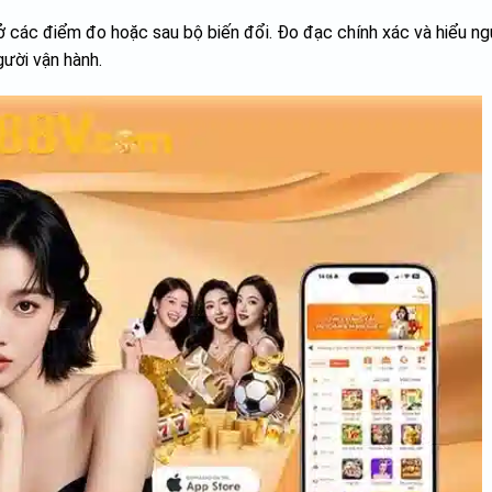
ở các điểm đo hoặc sau bộ biến đổi. Đo đạc chính xác và hiểu n
gười vận hành.