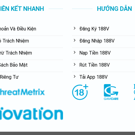
LIÊN KẾT NHANH
HƯỚNG DẪN
hoản Và Điều Kiện
Đăng Ký 188V
ó Trách Nhiệm
Đăng Nhập 188V
rừ Trách Nhiệm
Nạp Tiền 188V
Sách Bảo Mật
Rút Tiền 188V
Riêng Tư
Tải App 188V