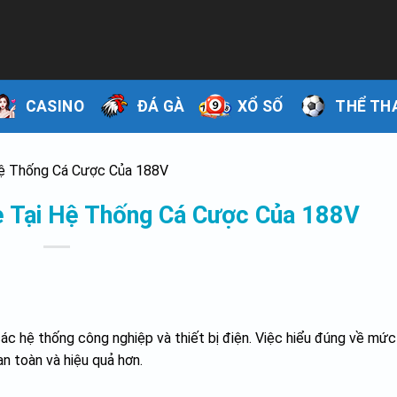
CASINO
ĐÁ GÀ
XỔ SỐ
THỂ TH
Hệ Thống Cá Cược Của 188V
e Tại Hệ Thống Cá Cược Của 188V
ác hệ thống công nghiệp và thiết bị điện. Việc hiểu đúng về mức
an toàn và hiệu quả hơn.