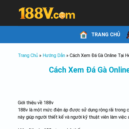
Skip
to
content
TRANG CHỦ
Trang Chủ
»
Hướng Dẫn
»
Cách Xem Đá Gà Online Tại 
Cách Xem Đá Gà Onlin
Giới thiệu về 188v
188v là một mức điện áp được sử dụng rộng rãi trong c
này giúp người thiết kế và người kỹ thuật viên làm việc 