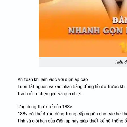
Hiệu đ
An toàn khi làm việc với điện áp cao
Luôn tắt nguồn và xác nhận bằng đồng hồ đo trước khi 
tránh rủi ro điện giật và quá nhiệt.
Ứng dụng thực tế của 188v
188v có thể được dùng trong cấp nguồn cho các hệ thốn
tính và giới hạn của điện áp này giúp thiết kế hệ thống ổ