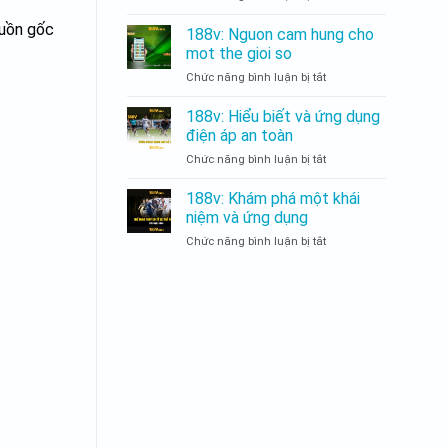
Một
sáng
guồn gốc
cái
tạo
188v: Nguon cam hung cho
nhìn
mot the gioi so
về
Chức năng bình luận bị tắt
188v:
điện
Nguon
áp
cam
188v: Hiểu biết và ứng dụng
188
hung
volt
điện áp an toàn
cho
và
Chức năng bình luận bị tắt
188v:
mot
ứng
Hiểu
the
dụng
biết
188v: Khám phá một khái
gioi
của
và
so
niệm và ứng dụng
nó
ứng
Chức năng bình luận bị tắt
188v:
dụng
Khám
điện
phá
áp
một
an
khái
toàn
niệm
và
ứng
dụng