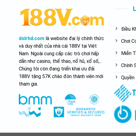
Điều K
dslrhd.com
là website đại lý chính thức
Chơi C
và duy nhất của nhà cái 188V tại Việt
Miễn T
Nam. Ngoài cung cấp các trò chơi hấp
dẫn như casino, thể thao, nổ hũ, xổ số,...
Chính 
Chúng tôi còn đang triển khai ưu đãi
188V tặng 57K chào đón thành viên mới
Quyền 
tham gia.