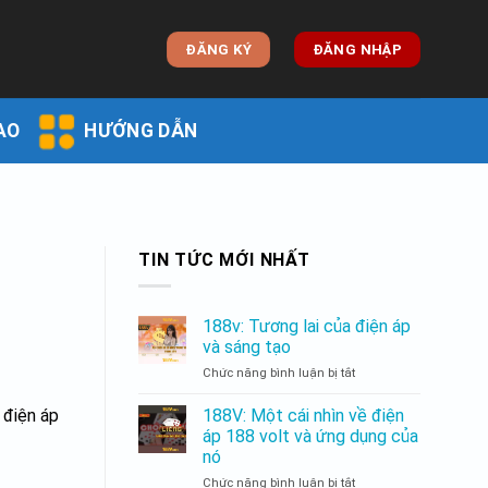
ĐĂNG KÝ
ĐĂNG NHẬP
AO
HƯỚNG DẪN
TIN TỨC MỚI NHẤT
188v: Tương lai của điện áp
và sáng tạo
Chức năng bình luận bị tắt
188v:
Tương
lai
 điện áp
188V: Một cái nhìn về điện
của
áp 188 volt và ứng dụng của
điện
nó
áp
Chức năng bình luận bị tắt
188V:
và